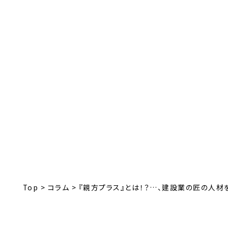
三洋電設
Top
>
コラム
>
『親方プラス』とは！？…、建設業の匠の人材