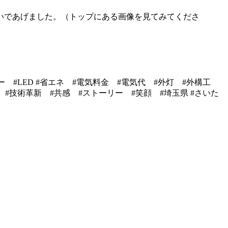
いであげました。（トップにある画像を見てみてくださ
ター
#LED #
省エネ
#
電気料金
#
電気代 #外灯 #外構工
パ
#
技術革新
#
共感
#
ストーリー
#
笑顔 #埼玉県
#
さいた