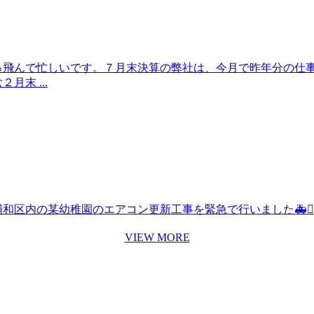
っ飛んで忙しいです。７月末決算の弊社は、今月で昨年分の仕
末 ...
区内の某幼稚園のエアコン更新工事を緊急で行いました🚑👷‍♀。
VIEW MORE