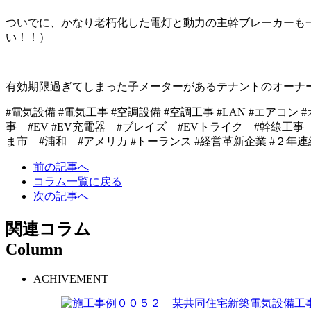
ついでに、かなり老朽化した電灯と動力の主幹ブレーカーも
い！！）
有効期限過ぎてしまった子メーターがあるテナントのオーナ
#
電気設備
#
電気工事
#
空調設備
#
空調工事
#LAN #
エアコン
#
事
#EV #EV
充電器
#
ブレイズ
#EV
トライク
#
幹線工
ま市
#
浦和 #アメリカ #トーランス #経営革新企業
#
２年
前の記事へ
コラム一覧に戻る
次の記事へ
関連コラム
Column
ACHIVEMENT