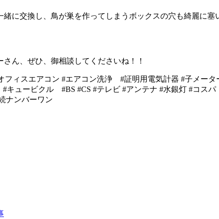
一緒に交換し、鳥が巣を作ってしまうボックスの穴も綺麗に塞
ーさん、ぜひ、御相談してくださいね！！
オフィスエアコン #エアコン洗浄 #証明用電気計器 #子メー
事
#
キュービクル #BS #CS #テレビ #アンテナ #水銀灯
#
コス
連続ナンバーワン