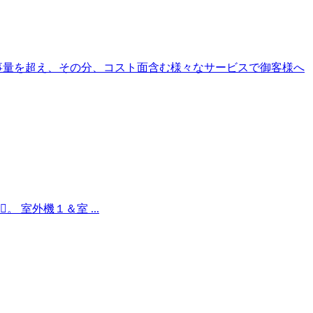
事量を超え、その分、コスト面含む様々なサービスで御客様へ
 室外機１＆室 ...