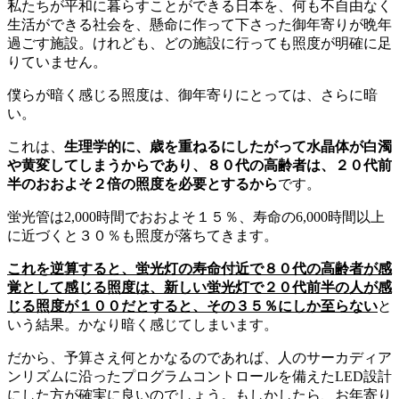
私たちが平和に暮らすことができる日本を、何も不自由なく
生活ができる社会を、懸命に作って下さった御年寄りが晩年
過ごす施設。けれども、どの施設に行っても照度が明確に足
りていません。
僕らが暗く感じる照度は、御年寄りにとっては、さらに暗
い。
これは、
生理学的に、歳を重ねるにしたがって水晶体が白濁
や黄変してしまうからであり、８０代の高齢者は、２０代前
半のおおよそ２倍の照度を必要とするから
です。
蛍光管は2,000時間でおおよそ１５％、寿命の6,000時間以上
に近づくと３０％も照度が落ちてきます。
これを逆算すると、蛍光灯の寿命付近で８０代の高齢者が感
覚として感じる照度は、新しい蛍光灯で２０代前半の人が感
じる照度が１００だとすると、その３５％にしか至らない
と
いう結果。かなり暗く感じてしまいます。
だから、予算さえ何とかなるのであれば、人のサーカディア
ンリズムに沿ったプログラムコントロールを備えたLED設計
にした方が確実に良いのでしょう。もしかしたら、お年寄り