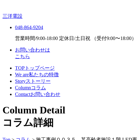
三洋電設
048-864-9204
営業時間/9:00-18:00 定休日/土日祝
（受付9:00〜18:00）
お問い合わせは
こちら
TOP
トップページ
We are
私たちの特徴
Story
ストーリー
Column
コラム
Contact
お問い合わせ
Column Detail
コラム詳細
Top
>
コラム
>
施工事例００３５ 某高齢者施設１階 LED更