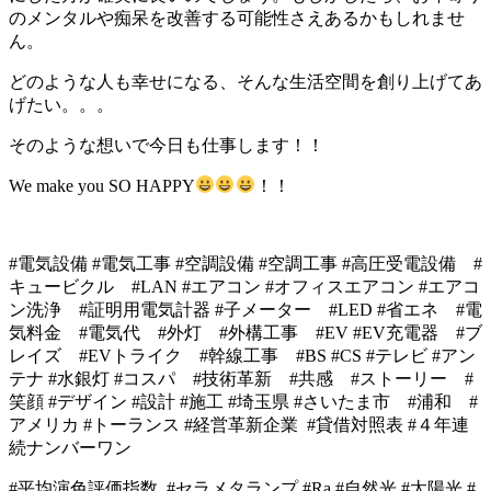
のメンタルや痴呆を改善する可能性さえあるかもしれませ
ん。
どのような人も幸せになる、そんな生活空間を創り上げてあ
げたい。。。
そのような想いで今日も仕事します！！
We make you SO HAPPY
！！
#
電気設備
#
電気工事
#
空調設備
#
空調工事
#高圧受電設備 #
キュービクル #LAN #
エアコン
#オフィスエアコン #エアコ
ン洗浄 #証明用電気計器 #子メーター
#LED #
省エネ
#
電
気料金
#
電気代 #外灯 #外構工事
#EV #EV
充電器
#
ブ
レイズ
#EV
トライク
#
幹線工事 #BS #CS #テレビ #アン
テナ #水銀灯
#
コスパ
#
技術革新
#
共感
#
ストーリー
#
笑顔 #デザイン #設計 #施工 #埼玉県
#
さいたま市
#
浦和 #
アメリカ #トーランス #経営革新企業 #貸借対照表
#４
年連
続ナンバーワン
#
平均演色評価指数
#セラメタランプ #Ra #自然光 #太陽光 #