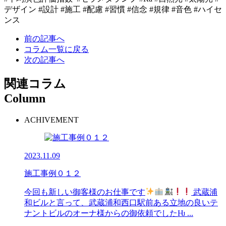
デザイン #設計 #施工 #配慮 #習慣 #信念 #規律 #音色 #ハイセ
ンス
前の記事へ
コラム一覧に戻る
次の記事へ
関連コラム
Column
ACHIVEMENT
2023.11.09
施工事例０１２
今回も新しい御客様のお仕事です
武蔵浦
和ビルと言って、武蔵浦和西口駅前ある立地の良いテ
ナントビルのオーナ様からの御依頼でしたǶ ...