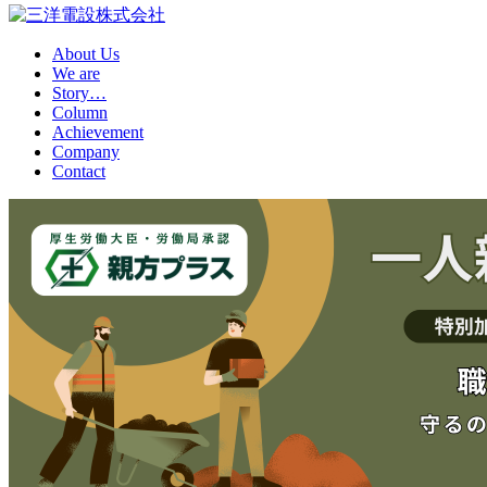
About Us
We are
Story…
Column
Achievement
Company
Contact