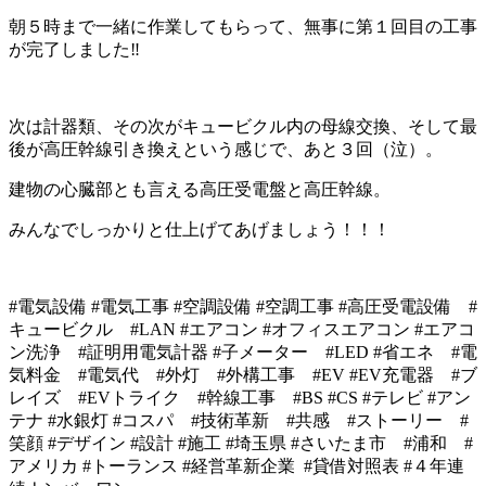
朝５時まで一緒に作業してもらって、無事に第１回目の工事
が完了しました‼️
次は計器類、その次がキュービクル内の母線交換、そして最
後が高圧幹線引き換えという感じで、あと３回（泣）。
建物の心臓部とも言える高圧受電盤と高圧幹線。
みんなでしっかりと仕上げてあげましょう！！！
#
電気設備
#
電気工事
#
空調設備
#
空調工事
#高圧受電設備 #
キュービクル #LAN #
エアコン
#オフィスエアコン #エアコ
ン洗浄 #証明用電気計器 #子メーター
#LED #
省エネ
#
電
気料金
#
電気代 #外灯 #外構工事
#EV #EV
充電器
#
ブ
レイズ
#EV
トライク
#
幹線工事 #BS #CS #テレビ #アン
テナ #水銀灯
#
コスパ
#
技術革新
#
共感
#
ストーリー
#
笑顔 #デザイン #設計 #施工 #埼玉県
#
さいたま市
#
浦和 #
アメリカ #トーランス #経営革新企業 #貸借対照表
#４
年連