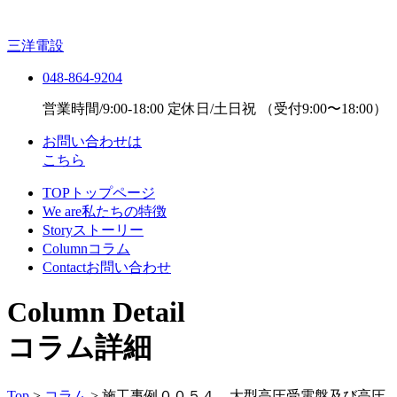
三洋電設
048-864-9204
営業時間/9:00-18:00 定休日/土日祝
（受付9:00〜18:00）
お問い合わせは
こちら
TOP
トップページ
We are
私たちの特徴
Story
ストーリー
Column
コラム
Contact
お問い合わせ
Column Detail
コラム詳細
Top
>
コラム
>
施工事例００５４ 大型高圧受電盤及び高圧