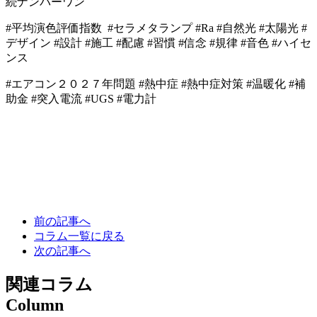
続ナンバーワン
#
平均演色評価指数
#セラメタランプ #Ra #自然光 #太陽光 #
デザイン #設計 #施工 #配慮 #習慣 #信念 #規律 #音色 #ハイセ
ンス
#エアコン２０２７年問題 #熱中症 #熱中症対策 #温暖化 #補
助金 #突入電流 #UGS #電力計
前の記事へ
コラム一覧に戻る
次の記事へ
関連コラム
Column