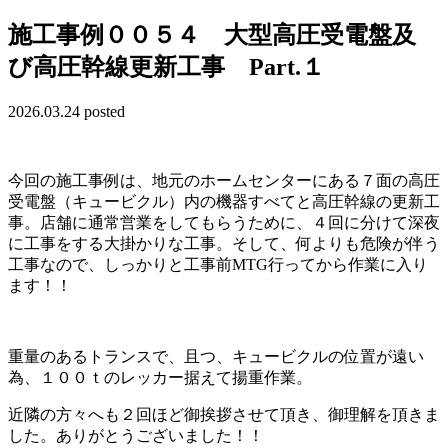
施工事例００５４ 大型高圧受電盤及
び高圧幹線更新工事 Part.１
2026.03.24 posted
今回の施工事例は、地元のホームセンターにある７面の高圧
受電盤（キュービクル）内の機器すべてと高圧幹線の更新工
事。店舗に通常営業をしてもらうために、４回に分けて深夜
に工事をする大掛かりな工事。そして、何よりも危険が伴う
工事なので、しっかりと工事前MTG行ってから作業に入り
ます！！
重量のあるトランスで、且つ、キュービクルの位置が遠い
為、１００ｔのレッカー据えて揚重作業。
近隣の方々へも２回ほど御挨拶させて頂き、御理解を頂きま
した。ありがとうございました！！