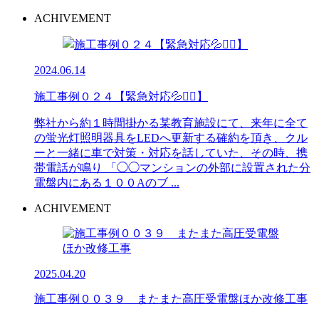
ACHIVEMENT
2024.06.14
施工事例０２４【緊急対応💦👷‍♂】
弊社から約１時間掛かる某教育施設にて、来年に全て
の蛍光灯照明器具をLEDへ更新する確約を頂き、クル
ーと一緒に車で対策・対応を話していた、その時、携
帯電話が鳴り 「◯◯マンションの外部に設置された分
電盤内にある１００Aのブ ...
ACHIVEMENT
2025.04.20
施工事例００３９ またまた高圧受電盤ほか改修工事